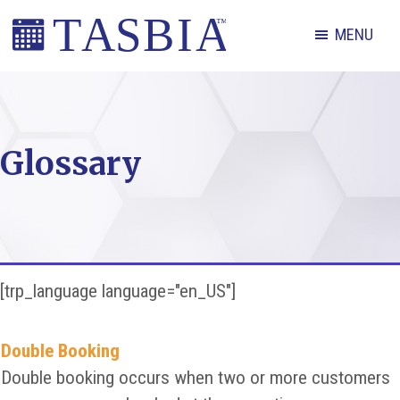
Skip
Skip
Skip
MENU
to
to
to
primary
main
footer
The
navigation
content
Appointment
Scheduling
Glossary
and
Booking
Industry
Association
[trp_language language="en_US"]
Double Booking
Double booking occurs when two or more customers