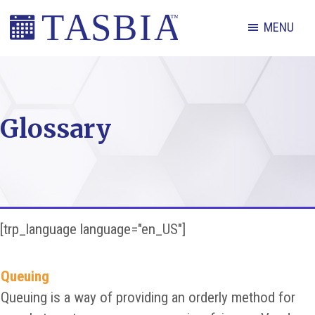
Skip
Skip
Skip
MENU
to
to
to
primary
main
footer
The
navigation
content
Appointment
Scheduling
Glossary
and
Booking
Industry
Association
[trp_language language="en_US"]
Queuing
Queuing is a way of providing an orderly method for