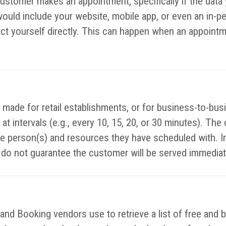
customer makes an appointment, specifically if the data 
would include your website, mobile app, or even an in-p
lect yourself directly. This can happen when an appointm
made for retail establishments, or for business-to-bus
at intervals (e.g., every 10, 15, 20, or 30 minutes). The
the person(s) and resources they have scheduled with. I
o not guarantee the customer will be served immediatel
d Booking vendors use to retrieve a list of free and bu