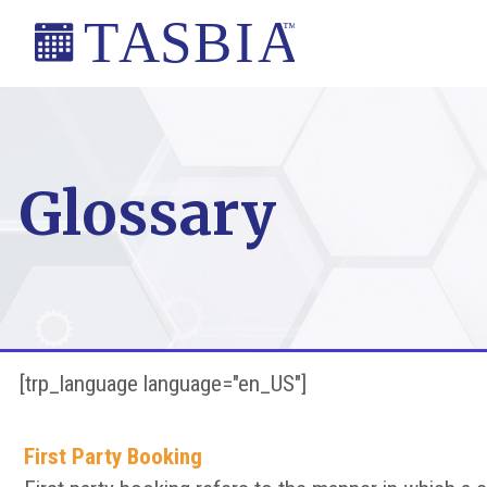
Skip
Skip
Skip
to
to
to
primary
main
footer
The
navigation
content
Appointment
Scheduling
Glossary
and
Booking
Industry
Association
[trp_language language="en_US"]
First Party Booking