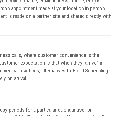
you collect (name, email address, phone, etc.) is
erson appointment made at your location in person.
ent is made on a partner site and shared directly with
iness calls, where customer convenience is the
 customer expectation is that when they “arrive” in
n medical practices, alternatives to Fixed Scheduling
y on arrival.
sy periods for a particular calendar user or