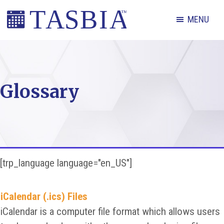
Skip
Skip
Skip
MENU
to
to
to
primary
main
footer
The
navigation
content
Appointment
Scheduling
Glossary
and
Booking
Industry
Association
[trp_language language="en_US"]
iCalendar (.ics) Files
iCalendar is a computer file format which allows users